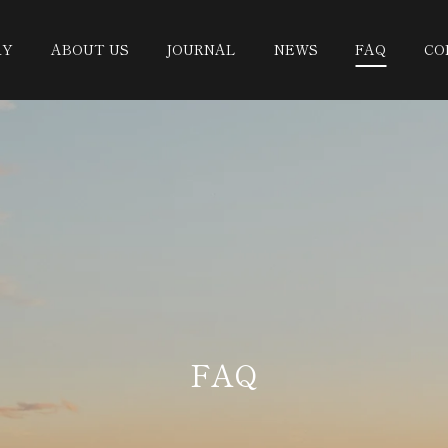
RY
ABOUT US
JOURNAL
NEWS
FAQ
CO
FAQ