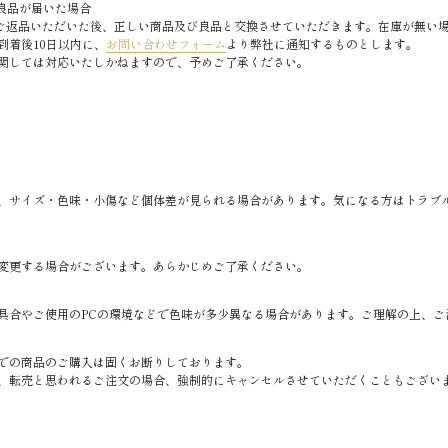
良品が届いた場合
ご返品いただいた後、正しい商品及び良品と交換させていただきます。在庫が無い
到着後10日以内に、
お問い合わせフォーム
より弊社に通知するものとします。
関しては対応いたしかねますので、予めご了承ください。
、サイズ・色味・小傷など個体差が見られる場合があります。気になる方はトラブ
変更する場合がございます。あらかじめご了承ください。
具合やご使用のPCの環境などで色味が多少異なる場合があります。ご理解の上、ご
での商品のご購入は固くお断りしております。
、転売と思われるご注文の場合、強制的にキャンセルさせていただくこともござい