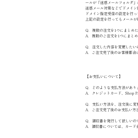
ールが「迷惑メールフォルダ」
迷惑メール対策などでドメイン指
ドメイン指定受信の設定を行っ
上記の設定を行ってもメールが
Q．複数の注文を1つにまとめ
A．複数のご注文を1つにまと
Q．注文した内容を変更したい
A．ご注文完了後のお客様都合
【お支払いについて】
Q．どのような支払方法があり
A．クレジットカード、Shop Pay
Q．支払い方法を、注文後に変
A．ご注文完了後のお支払い方
Q．領収書を発行して欲しいの
A．領収書については、カード